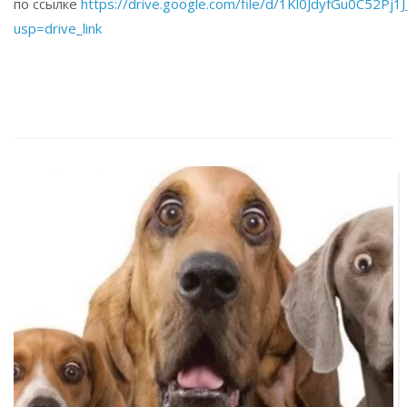
по ссылке
https://drive.google.com/file/d/1Kl0JdyfGu0C52P
usp=drive_link