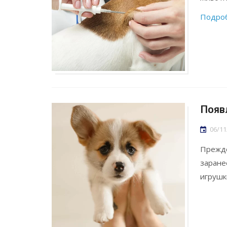
Подро
Появ
06/11
Прежде
заране
игрушк