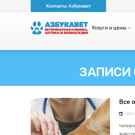
Контакты Азбукавет
Услуги и цены
ЗАПИСИ 
Все 
18/01
Чипиро
животн