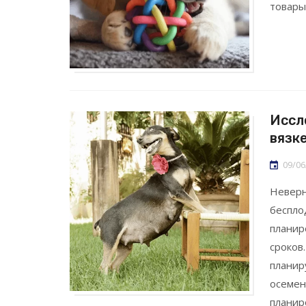
товары
Иссл
вязк
09/06
Неверн
беспло
планир
сроков
планир
осемен
планир