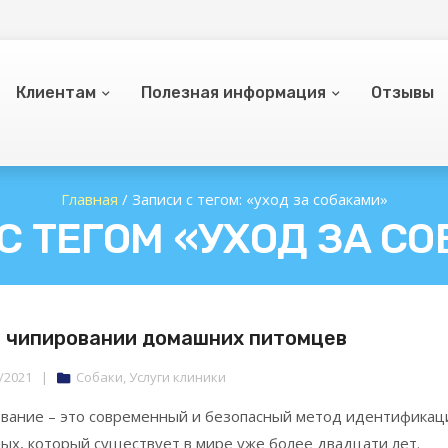
Клиентам
Полезная информация
Отзывы
Главная
/
Записи с тегом: «уход за собаками»
С ТЕГОМ «УХОД ЗА С
о чипировании домашних питомцев
/2021
|
Собаки
,
Услуги клиники
вание – это современный и безопасный метод идентификац
ых, который существует в мире уже более двадцати лет.