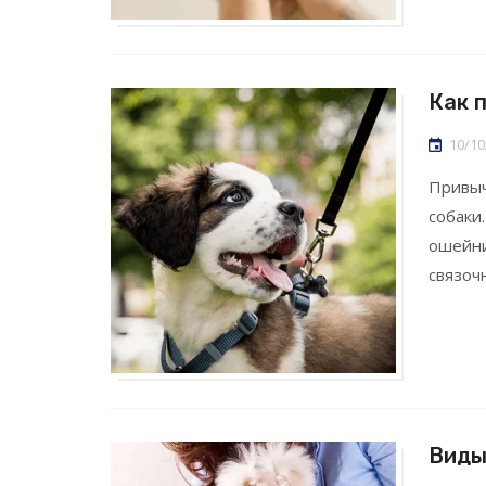
Как 
10/10
Привыч
собаки
ошейни
связоч
Виды