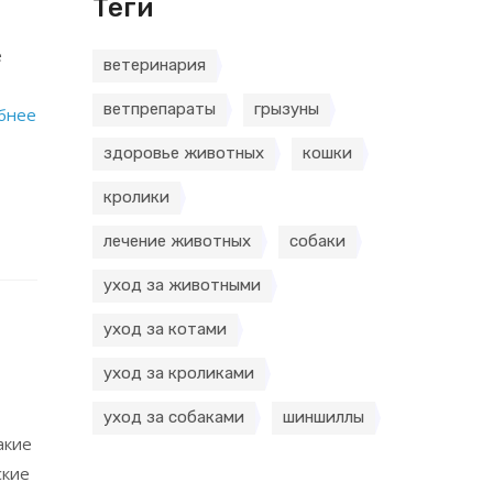
Теги
е
ветеринария
ветпрепараты
грызуны
бнее
здоровье животных
кошки
кролики
лечение животных
собаки
уход за животными
уход за котами
уход за кроликами
уход за собаками
шиншиллы
акие
ские