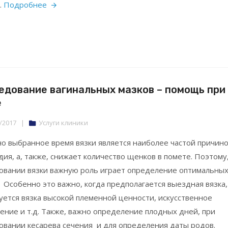
.
Подробнее
едование вагинальных мазков – помощь при
е
/2017
|
Услуги клиники
о выбранное время вязки является наиболее частой причин
дия, а, также, снижает количество щенков в помете. Поэтому
овании вязки важную роль играет определение оптимальны
. Особенно это важно, когда предполагается выездная вязка,
уется вязка высокой племенной ценности, искусственное
ение и т.д. Также, важно определение плодных дней, при
овании кесарева сечения и для определения даты родов.