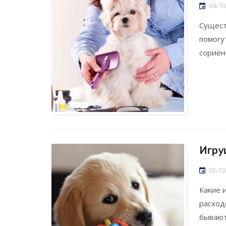
04/10
Сущест
помогу
сориен
Игру
02/10
Какие 
расход
бывают