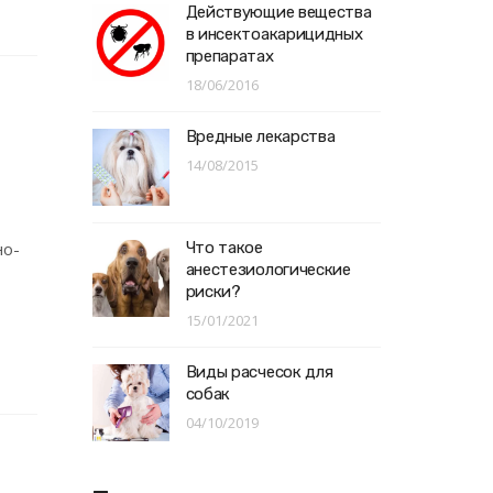
Действующие вещества
в инсектоакарицидных
препаратах
18/06/2016
Вредные лекарства
14/08/2015
но-
Что такое
анестезиологические
риски?
15/01/2021
Виды расчесок для
собак
04/10/2019