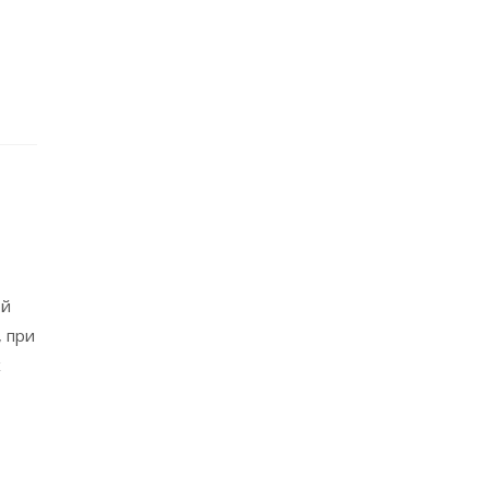
ой
, при
х