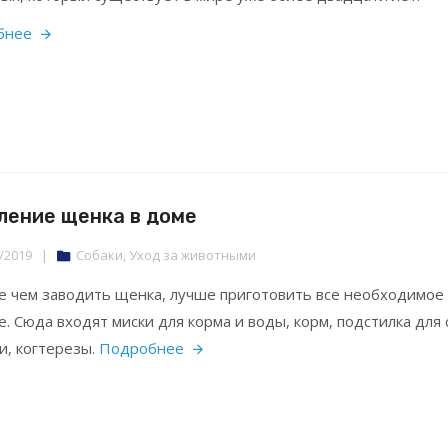
бнее
ление щенка в доме
/2019
|
Собаки
,
Уход за животными
 чем заводить щенка, лучше приготовить все необходимое
е. Сюда входят миски для корма и воды, корм, подстилка для 
и, когтерезы.
Подробнее